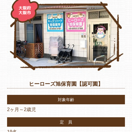
大阪府
大阪市
ヒーローズ旭保育園【認可園】
対象年齢
2ヶ月～2歳児
定 員
19名