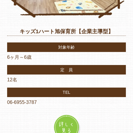
キッズ1ハート旭保育所【企業主導型】
対象年齢
6ヶ月～6歳
定 員
12名
TEL
06-6955-3787
詳しく
見る