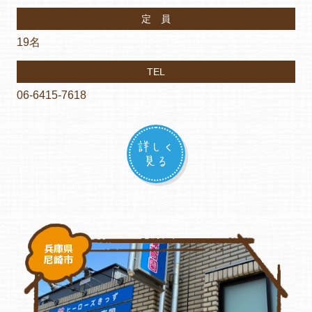
定 員
19名
TEL
06-6415-7618
詳しく
見る
兵庫県
尼崎市