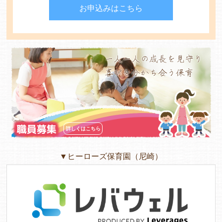
お申込みはこちら
よくあるご質問
ヒーローズ保育園
一人一人の成長を見守り
喜びを分かち合う保育
ヒーローズきっず園田
ヒーローズにしのみや保育園
ヒーローズ旭保育園
職員募集
詳しくはこちら
キッズ１ハート旭保育所
▼ヒーローズ保育園（尼崎）
園の様子
お知らせ