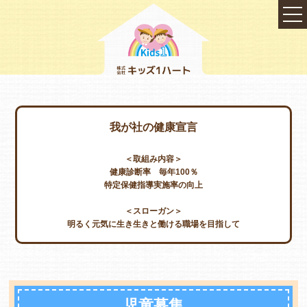
我が社の健康宣言
＜取組み内容＞
健康診断率 毎年100％
特定保健指導実施率の向上
＜スローガン＞
明るく元気に生き生きと働ける職場を目指して
TOP
会社概要
児童募集