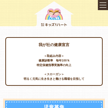
我が社の健康宣言
＜取組み内容＞
健康診断率 毎年100％
特定保健指導実施率の向上
＜スローガン＞
明るく元気に生き生きと働ける職場を目指して
TOP
会社概要
児童募集