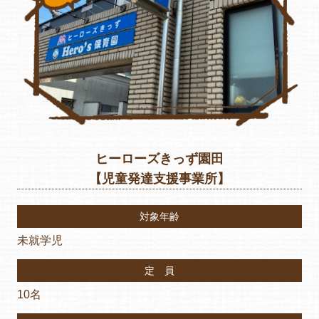
ヒーローズきっず園田
【児童発達支援事業所】
対象年齢
未就学児
定 員
10名