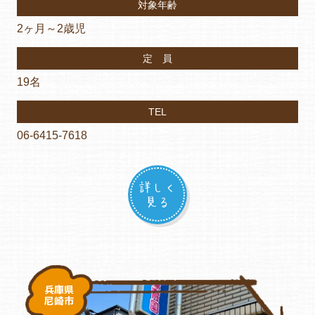
対象年齢
2ヶ月～2歳児
定 員
19名
TEL
06-6415-7618
詳しく
見る
兵庫県
尼崎市