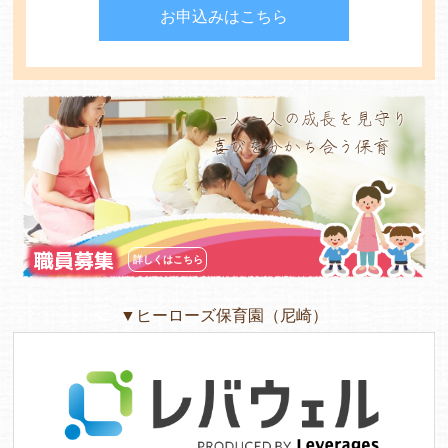
お申込みはこちら
よくあるご質問
ヒーローズ保育園
一人一人の成長を見守り
喜びを分かち合う保育
ヒーローズきっず園田
ヒーローズにしのみや保育園
ヒーローズ旭保育園
職員募集
詳しくはこちら
キッズ１ハート旭保育所
▼ヒーローズ保育園（尼崎）
園の様子
お知らせ