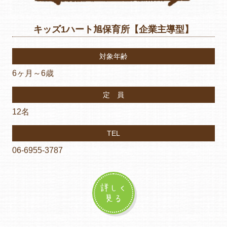
キッズ1ハート旭保育所【企業主導型】
対象年齢
6ヶ月～6歳
定 員
12名
TEL
06-6955-3787
詳しく
見る