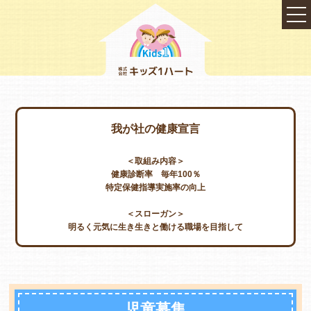
我が社の健康宣言
＜取組み内容＞
健康診断率 毎年100％
特定保健指導実施率の向上
＜スローガン＞
明るく元気に生き生きと働ける職場を目指して
TOP
会社概要
児童募集