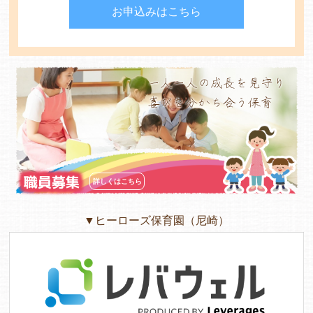
お申込みはこちら
よくあるご質問
ヒーローズ保育園
一人一人の成長を見守り
喜びを分かち合う保育
ヒーローズきっず園田
ヒーローズにしのみや保育園
ヒーローズ旭保育園
職員募集
詳しくはこちら
キッズ１ハート旭保育所
▼ヒーローズ保育園（尼崎）
園の様子
お知らせ