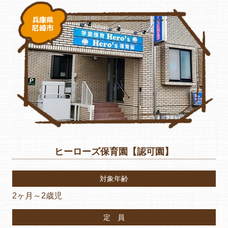
兵庫県
尼崎市
ヒーローズ保育園【認可園】
対象年齢
2ヶ月～2歳児
定 員