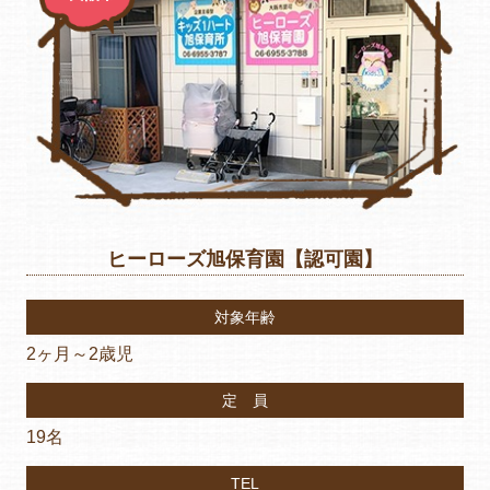
ヒーローズ旭保育園【認可園】
対象年齢
2ヶ月～2歳児
定 員
19名
TEL