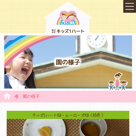
園の様子
園の様子
TOP
キッズ1ハート旭・ヒーローズ旭（給食）
会社概要