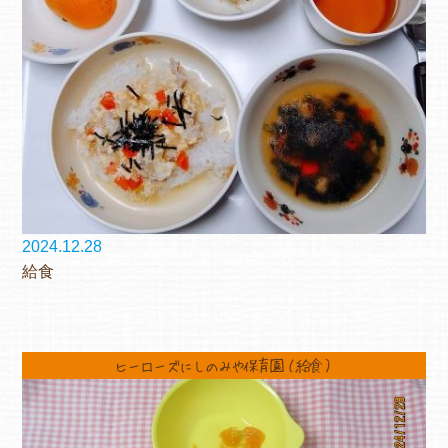
よくあるご質問
ヒーローズ保育園
ヒーローズきっず園田
ヒーローズにしのみや保育園
ヒーローズ旭保育園
2024.12.28
給食
キッズ１ハート旭保育所
園の様子
ヒーローズにしのみや保育園（給食）
お知らせ