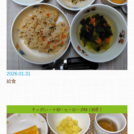
よくあるご質問
ヒーローズ保育園
ヒーローズきっず園田
ヒーローズにしのみや保育園
ヒーローズ旭保育園
2026.01.31
給食
キッズ１ハート旭保育所
園の様子
キッズ1ハート旭・ヒーローズ旭（給食）
お知らせ