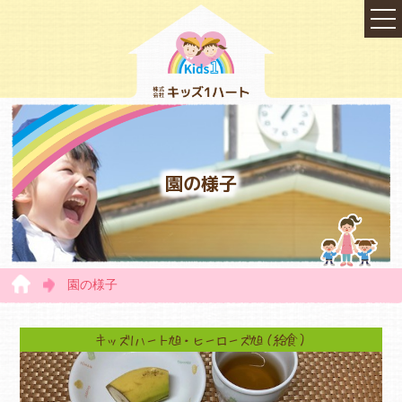
園の様子
園の様子
TOP
キッズ1ハート旭・ヒーローズ旭（給食）
会社概要