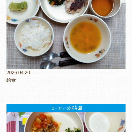
よくあるご質問
ヒーローズ保育園
ヒーローズきっず園田
ヒーローズにしのみや保育園
ヒーローズ旭保育園
2026.04.20
給食
キッズ１ハート旭保育所
園の様子
ヒーローズ保育園
お知らせ