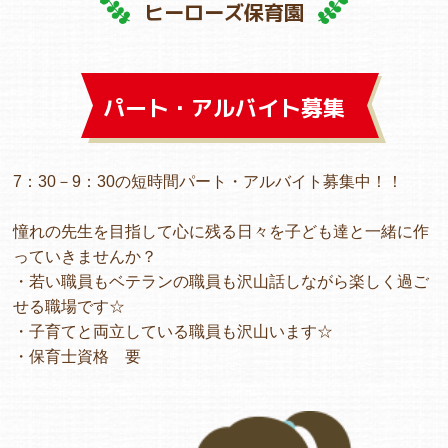
ヒーローズ保育園
よくあるご質問
パート・アルバイト募集
ヒーローズ保育園
ヒーローズきっず園田
7：30－9：30の短時間パート・アルバイト募集中！！
ヒーローズにしのみや保育園
憧れの先生を目指して心に残る日々を子ども達と一緒に作
ヒーローズ旭保育園
っていきませんか？
・若い職員もベテランの職員も沢山話しながら楽しく過ご
キッズ１ハート旭保育所
せる職場です☆
・子育てと両立している職員も沢山います☆
園の様子
・保育士資格 要
お知らせ