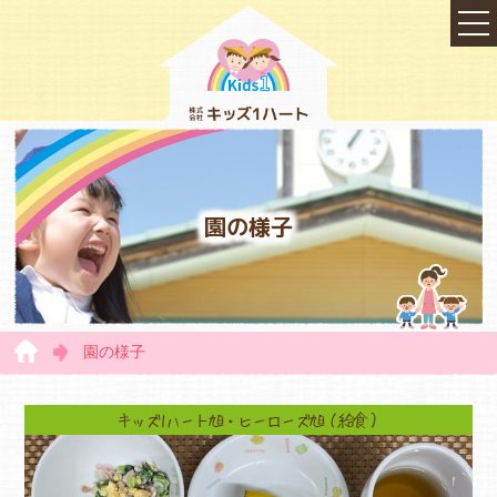
園の様子
園の様子
TOP
キッズ1ハート旭・ヒーローズ旭（給食）
会社概要