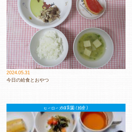
よくあるご質問
ヒーローズ保育園
ヒーローズきっず園田
ヒーローズにしのみや保育園
ヒーローズ旭保育園
2024.05.31
今日の給食とおやつ
キッズ１ハート旭保育所
園の様子
ヒーローズ保育園（給食）
お知らせ