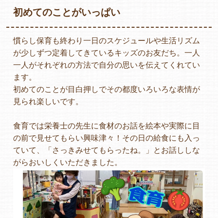
初めてのことがいっぱい
慣らし保育も終わり一日のスケジュールや生活リズム
各保育園のご紹介
が少しずつ定着してきているキッズのお友だち。一人
一人がそれぞれの方法で自分の思いを伝えてくれてい
ます。
初めてのことが目白押しでその都度いろいろな表情が
入園・見学の問い合わせ
見られ楽しいです。
食育では栄養士の先生に食材のお話を絵本や実際に目
の前で見せてもらい興味津々！その日の給食にも入っ
在園児保護者の方へ
ていて、「さっきみせてもらったね。」とお話ししな
がらおいしくいただきました。
採用情報