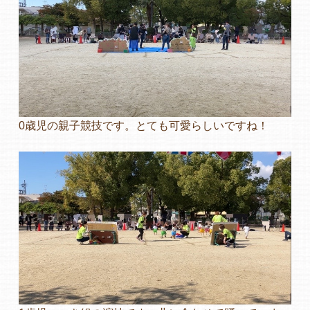
よくあるご質問
ヒーローズ保育園
ヒーローズきっず園田
0歳児の親子競技です。とても可愛らしいですね！
ヒーローズにしのみや保育園
ヒーローズ旭保育園
キッズ１ハート旭保育所
園の様子
お知らせ