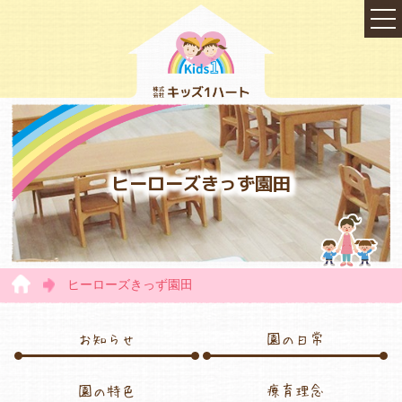
ヒーローズきっず園田
ヒーローズきっず園田
TOP
お知らせ
園の日常
会社概要
園の特色
療育理念