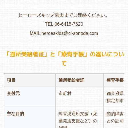
ヒーローズキッズ園田までご連絡ください。
TEL:
06-6415-7620
MAIL:
heroeskids@cl-sonoda.com
「通所受給者証」と「療育手帳」の違いについ
て
項目
通所受給者証
療育手帳
交付元
市町村
都道府県
指定都市
主な目的
障害児通所支援（児
知的障害
童発達支援など）の
との証明
利用