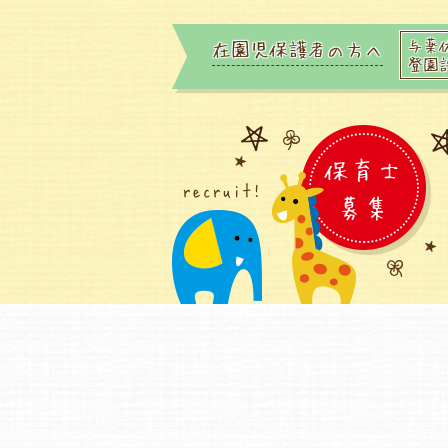
与薬
在園児保護者の方へ
登園
保育士
recruit!
募集