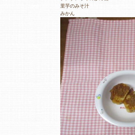
里芋のみそ汁
みかん