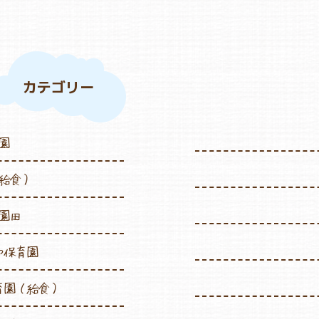
カテゴリー
園
給食）
園田
や保育園
育園（給食）