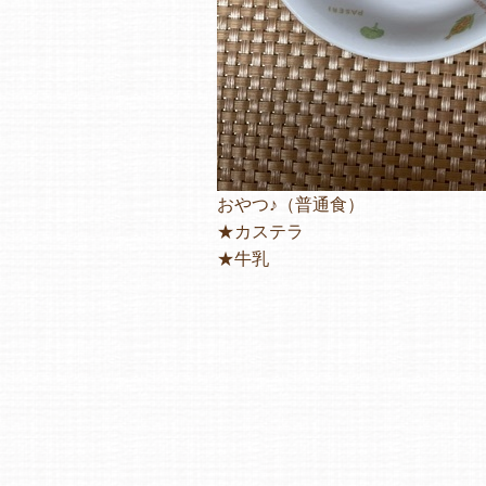
おやつ♪（普通食）
★カステラ
★牛乳