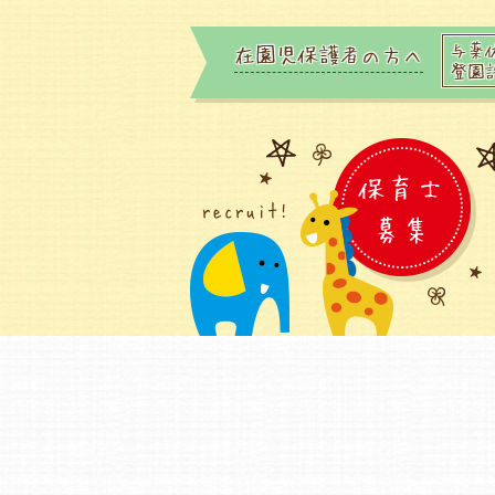
与薬
在園児保護者の方へ
登園
保育士
recruit!
募集