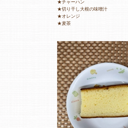
★チャーハン
★切り干し大根の味噌汁
★オレンジ
★麦茶