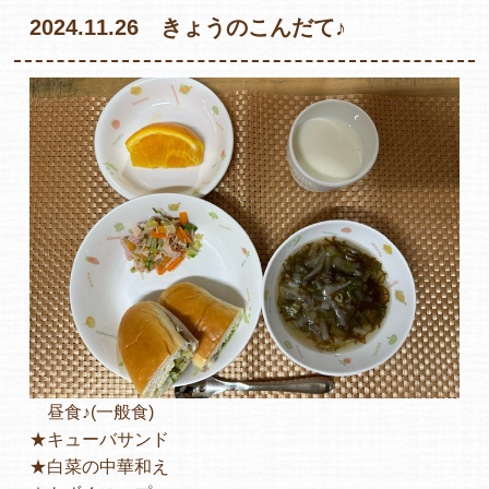
2024.11.26 きょうのこんだて♪
各保育園のご紹介
入園・見学の問い合わせ
在園児保護者の方へ
昼食♪(一般食)
採用情報
★キューバサンド
★白菜の中華和え