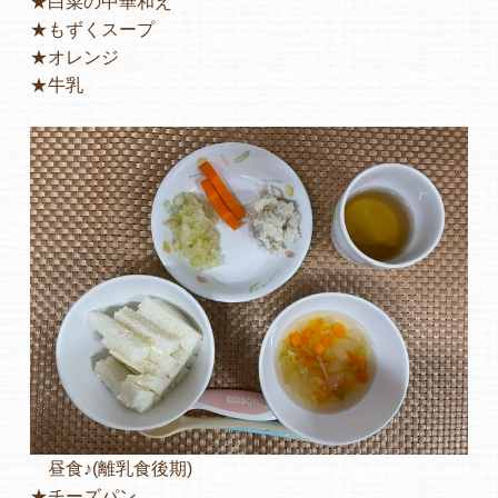
★白菜の中華和え
★もずくスープ
★オレンジ
★牛乳
昼食♪(離乳食後期)
★チーズパン