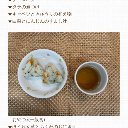
★タラの煮つけ
★キャベツときゅうりの和え物
★白菜とにんじんのすまし汁
おやつ♪(一般食)
★ほうれん草とちくわのおにぎり