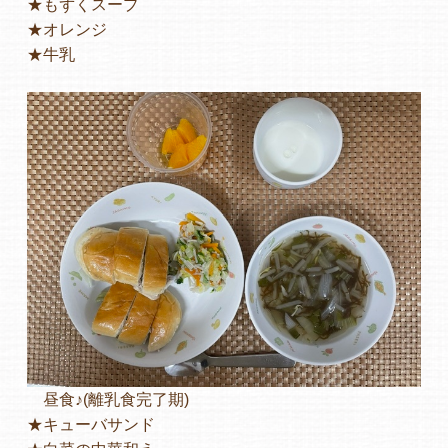
★もずくスープ
★オレンジ
よくあるご質問
★牛乳
ヒーローズ保育園
ヒーローズきっず園田
ヒーローズにしのみや保育園
ヒーローズ旭保育園
キッズ１ハート旭保育所
園の様子
お知らせ
昼食♪(離乳食完了期)
★キューバサンド