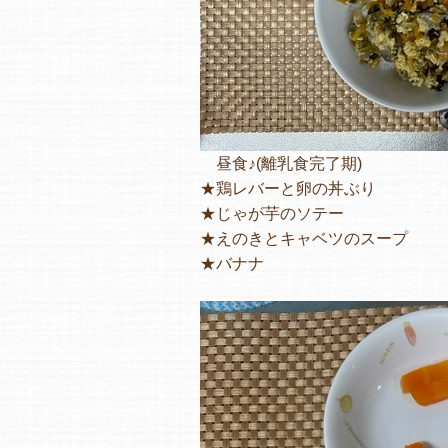
昼食♪(離乳食完了期)
★鶏レバーと卵の丼ぶり
★じゃが芋のソテー
★えのきとキャベツのスープ
★バナナ