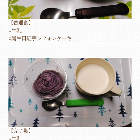
【普通食】
○牛乳
○誕生日紅芋シフォンケーキ
【完了期】
○牛乳