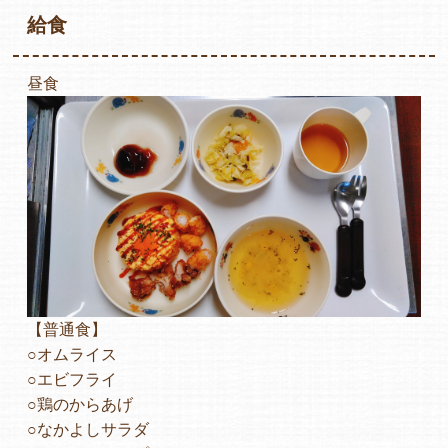
給食
昼食
各保育園のご紹介
入園・見学の問い合わせ
在園児保護者の方へ
【普通食】
○オムライス
○エビフライ
採用情報
○鶏のからあげ
○なかよしサラダ