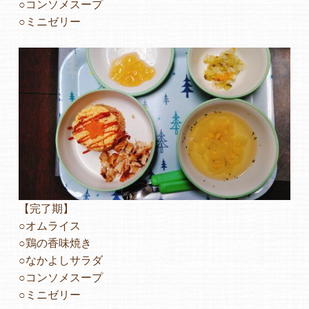
○コンソメスープ
○ミニゼリー
よくあるご質問
ヒーローズ保育園
ヒーローズきっず園田
ヒーローズにしのみや保育園
ヒーローズ旭保育園
キッズ１ハート旭保育所
【完了期】
○オムライス
園の様子
○鶏の香味焼き
○なかよしサラダ
お知らせ
○コンソメスープ
○ミニゼリー