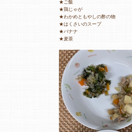
★ご飯
★鶏じゃが
★わかめともやしの酢の物
★はくさいのスープ
★バナナ
★麦茶