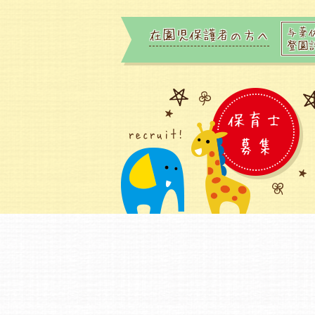
与薬
在園児保護者の方へ
登園
保育士
recruit!
募集