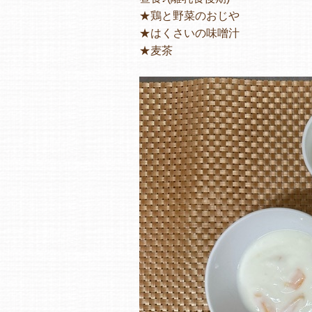
★鶏と野菜のおじや
★はくさいの味噌汁
★麦茶