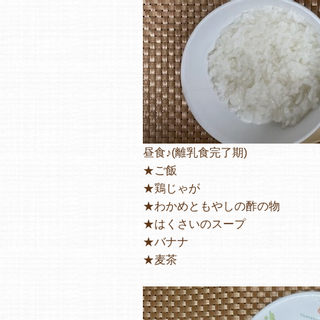
昼食♪(離乳食完了期)
★ご飯
★鶏じゃが
★わかめともやしの酢の物
★はくさいのスープ
★バナナ
★麦茶