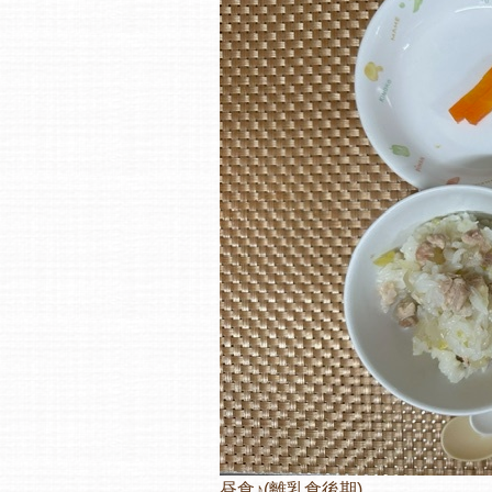
昼食♪(離乳食後期)