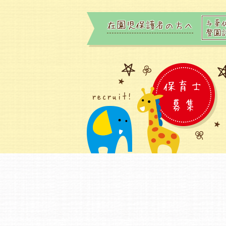
与薬
在園児保護者の方へ
登園
保育士
recruit!
募集