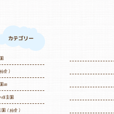
カテゴリー
園
給食）
園田
や保育園
育園（給食）