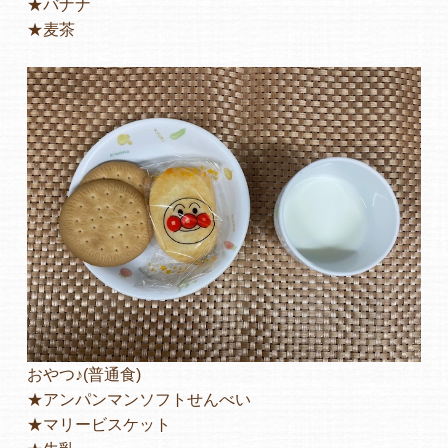
★バナナ
★麦茶
よくあるご質問
ヒーローズ保育園
ヒーローズきっず園田
ヒーローズにしのみや保育園
ヒーローズ旭保育園
キッズ１ハート旭保育所
園の様子
おやつ♪(普通食)
お知らせ
★アンパンマンソフトせんべい
★マリービスケット