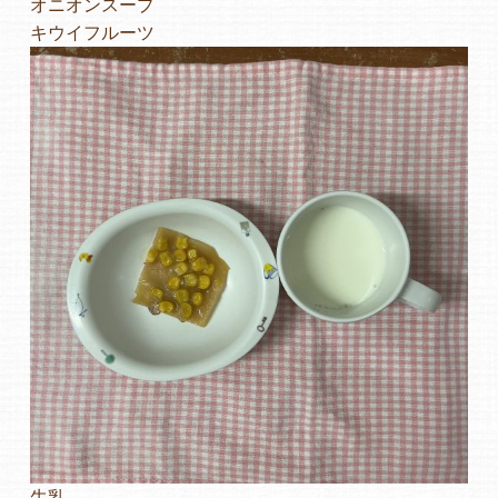
オニオンスープ
キウイフルーツ
よくあるご質問
ヒーローズ保育園
ヒーローズきっず園田
ヒーローズにしのみや保育園
ヒーローズ旭保育園
キッズ１ハート旭保育所
園の様子
お知らせ
牛乳