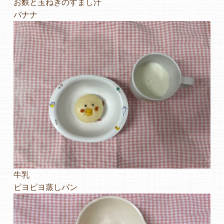
お麩と玉ねぎのすまし汁
バナナ
よくあるご質問
ヒーローズ保育園
ヒーローズきっず園田
ヒーローズにしのみや保育園
ヒーローズ旭保育園
キッズ１ハート旭保育所
園の様子
牛乳
ピヨピヨ蒸しパン
お知らせ