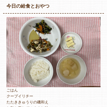
今日の給食とおやつ
各保育園のご紹介
入園・見学の問い合わせ
在園児保護者の方へ
ごはん
採用情報
クーブイリチー
たたききゅうりの磯和え