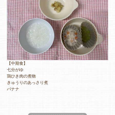
【中期食】
七分がゆ
鶏ひき肉の煮物
きゅうりのあっさり煮
バナナ