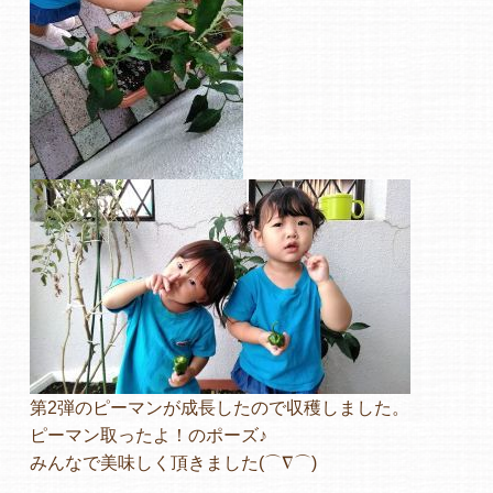
よくあるご質問
ヒーローズ保育園
ヒーローズきっず園田
ヒーローズにしのみや保育園
ヒーローズ旭保育園
キッズ１ハート旭保育所
園の様子
第2弾のピーマンが成長したので収穫しました。
お知らせ
ピーマン取ったよ！のポーズ♪
みんなで美味しく頂きました(⌒∇⌒)