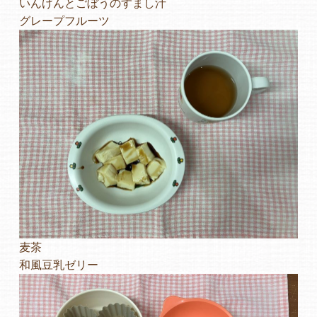
いんげんとごぼうのすまし汁
グレープフルーツ
よくあるご質問
ヒーローズ保育園
ヒーローズきっず園田
ヒーローズにしのみや保育園
ヒーローズ旭保育園
キッズ１ハート旭保育所
園の様子
麦茶
和風豆乳ゼリー
お知らせ