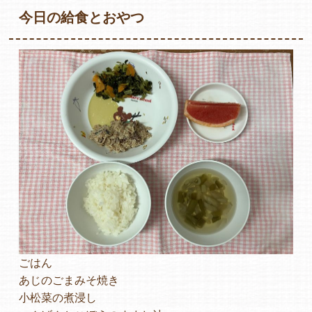
今日の給食とおやつ
各保育園のご紹介
入園・見学の問い合わせ
在園児保護者の方へ
ごはん
採用情報
あじのごまみそ焼き
小松菜の煮浸し