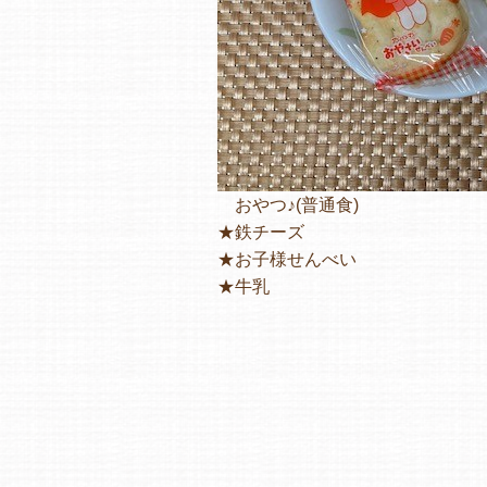
おやつ♪(普通食)
★鉄チーズ
★お子様せんべい
★牛乳