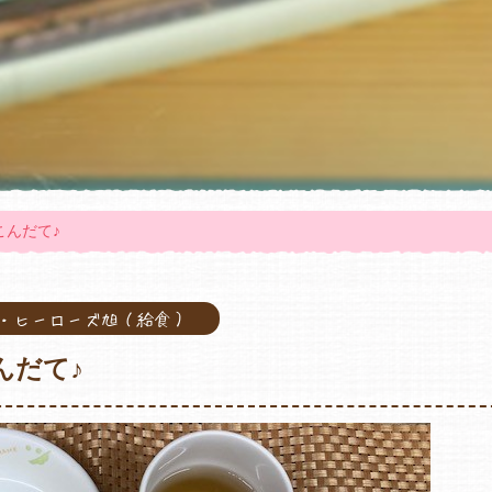
のこんだて♪
旭・ヒーローズ旭（給食）
こんだて♪