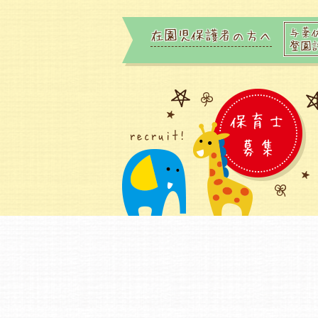
与薬
在園児保護者の方へ
登園
保育士
recruit!
募集