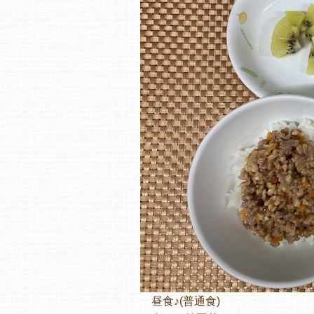
昼食♪(普通食)