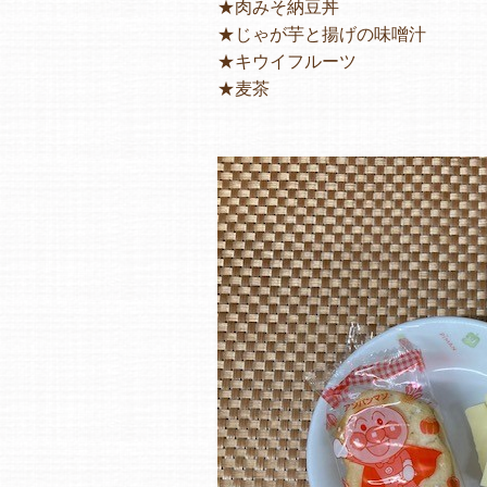
★肉みそ納豆丼
★じゃが芋と揚げの味噌汁
★キウイフルーツ
★麦茶