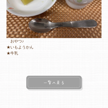
おやつ♪
★いもようかん
★牛乳
一覧へ戻る