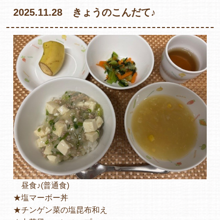
2025.11.28 きょうのこんだて♪
各保育園のご紹介
入園・見学の問い合わせ
在園児保護者の方へ
昼食♪(普通食)
採用情報
★塩マーボー丼
★チンゲン菜の塩昆布和え