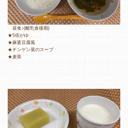
昼食♪(離乳食後期)
★5倍がゆ
★麻婆豆腐風
★チンゲン菜のスープ
★麦茶