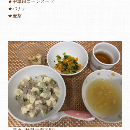
★中華風コーンスープ
★バナナ
よくあるご質問
★麦茶
ヒーローズ保育園
ヒーローズきっず園田
ヒーローズにしのみや保育園
ヒーローズ旭保育園
キッズ１ハート旭保育所
園の様子
お知らせ