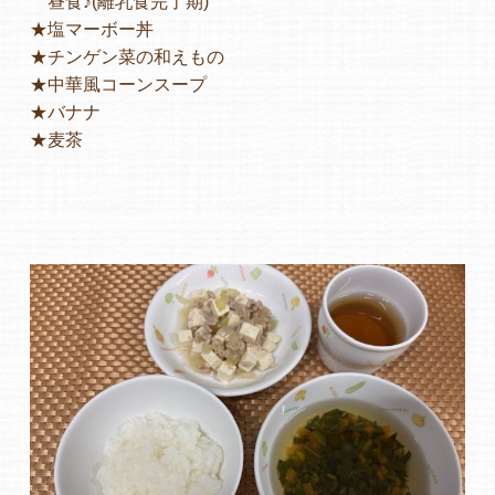
昼食♪(離乳食完了期)
★塩マーボー丼
★チンゲン菜の和えもの
★中華風コーンスープ
★バナナ
★麦茶