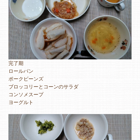
よくあるご質問
ヒーローズ保育園
ヒーローズきっず園田
ヒーローズにしのみや保育園
完了期
ロールパン
ヒーローズ旭保育園
ポークビーンズ
ブロッコリーとコーンのサラダ
キッズ１ハート旭保育所
コンソメスープ
ヨーグルト
園の様子
お知らせ