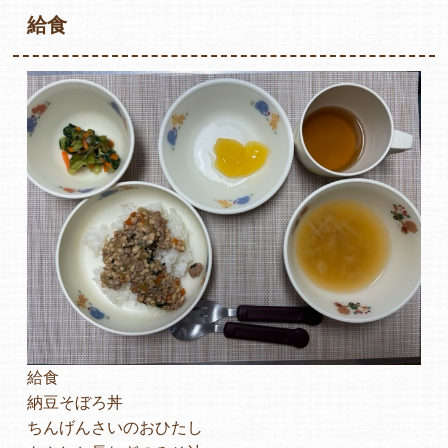
給食
各保育園のご紹介
入園・見学の問い合わせ
在園児保護者の方へ
給食
採用情報
納豆そぼろ丼
ちんげんさいのおひたし