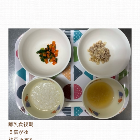
離乳食後期
５倍がゆ
納豆そぼろ