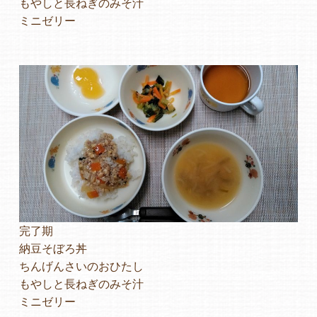
もやしと長ねぎのみそ汁
ミニゼリー
よくあるご質問
ヒーローズ保育園
ヒーローズきっず園田
ヒーローズにしのみや保育園
ヒーローズ旭保育園
キッズ１ハート旭保育所
完了期
園の様子
納豆そぼろ丼
ちんげんさいのおひたし
お知らせ
もやしと長ねぎのみそ汁
ミニゼリー