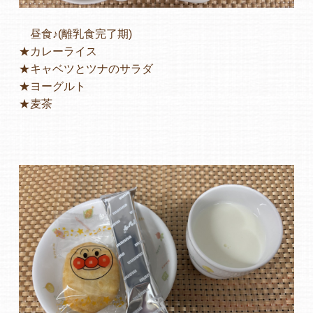
昼食♪(離乳食完了期)
★カレーライス
★キャベツとツナのサラダ
★ヨーグルト
★麦茶