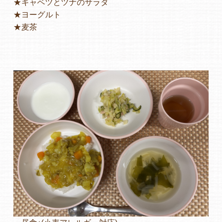
★キャベツとツナのサラダ
★ヨーグルト
よくあるご質問
★麦茶
ヒーローズ保育園
ヒーローズきっず園田
ヒーローズにしのみや保育園
ヒーローズ旭保育園
キッズ１ハート旭保育所
園の様子
お知らせ