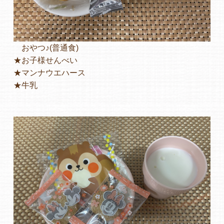
おやつ♪(普通食)
★お子様せんべい
★マンナウエハース
★牛乳