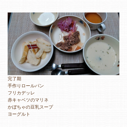
よくあるご質問
ヒーローズ保育園
ヒーローズきっず園田
ヒーローズにしのみや保育園
ヒーローズ旭保育園
完了期
キッズ１ハート旭保育所
手作りロールパン
フリカデッレ
園の様子
赤キャベツのマリネ
かぼちゃの豆乳スープ
お知らせ
ヨーグルト