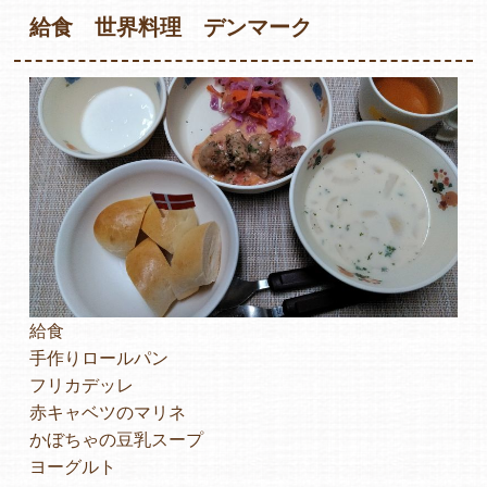
給食 世界料理 デンマーク
各保育園のご紹介
入園・見学の問い合わせ
在園児保護者の方へ
給食
手作りロールパン
フリカデッレ
赤キャベツのマリネ
採用情報
かぼちゃの豆乳スープ
ヨーグルト