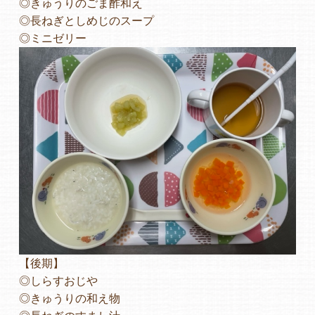
◎きゅうりのごま酢和え
◎長ねぎとしめじのスープ
よくあるご質問
◎ミニゼリー
ヒーローズ保育園
ヒーローズきっず園田
ヒーローズにしのみや保育園
ヒーローズ旭保育園
キッズ１ハート旭保育所
園の様子
【後期】
お知らせ
◎しらすおじや
◎きゅうりの和え物