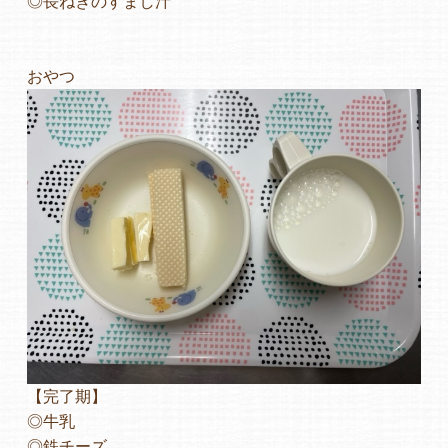
◎長ねぎのすまし汁
おやつ
【完了期】
◎牛乳
◎鉄チーズ