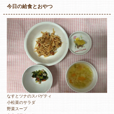
今日の給食とおやつ
各保育園のご紹介
入園・見学の問い合わせ
在園児保護者の方へ
なすとツナのスパゲティ
採用情報
小松菜のサラダ
野菜スープ