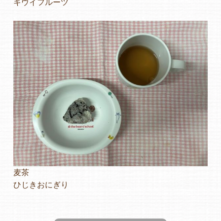
キウイフルーツ
よくあるご質問
ヒーローズ保育園
ヒーローズきっず園田
ヒーローズにしのみや保育園
ヒーローズ旭保育園
キッズ１ハート旭保育所
園の様子
麦茶
ひじきおにぎり
お知らせ