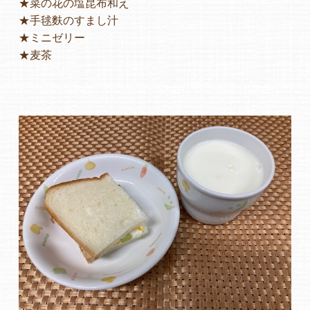
★菜の花の塩昆布和え
★手毬麩のすまし汁
よくあるご質問
★ミニゼリー
★麦茶
ヒーローズ保育園
ヒーローズきっず園田
ヒーローズにしのみや保育園
ヒーローズ旭保育園
キッズ１ハート旭保育所
園の様子
お知らせ