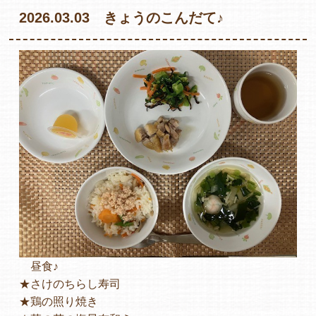
2026.03.03 きょうのこんだて♪
各保育園のご紹介
入園・見学の問い合わせ
在園児保護者の方へ
昼食♪
採用情報
★さけのちらし寿司
★鶏の照り焼き