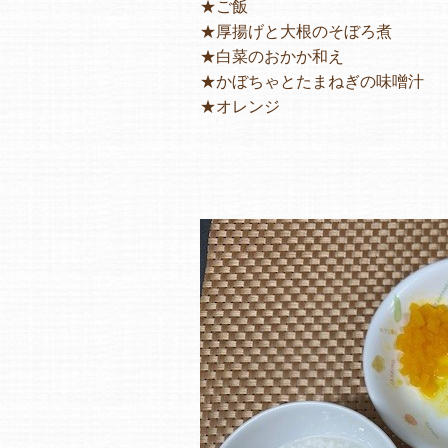
★ご飯
★厚揚げと大根のそぼろ煮
★白菜のおかか和え
★かぼちゃとたまねぎの味噌汁
★オレンジ