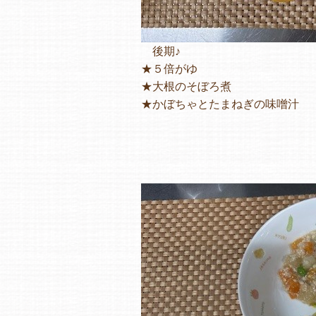
後期♪
★５倍がゆ
★大根のそぼろ煮
★かぼちゃとたまねぎの味噌汁