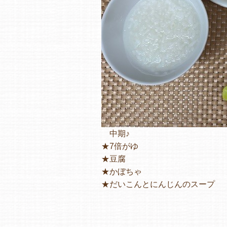
中期♪
★7倍がゆ
★豆腐
★かぼちゃ
★だいこんとにんじんのスープ