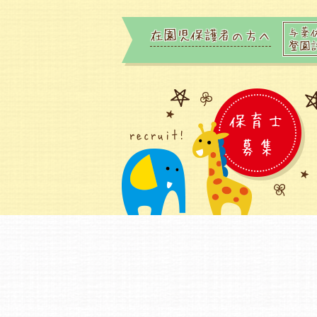
与薬
在園児保護者の方へ
登園
保育士
recruit!
募集