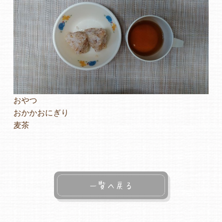
よくあるご質問
ヒーローズ保育園
ヒーローズきっず園田
ヒーローズにしのみや保育園
おやつ
おかかおにぎり
ヒーローズ旭保育園
麦茶
キッズ１ハート旭保育所
園の様子
一覧へ戻る
お知らせ