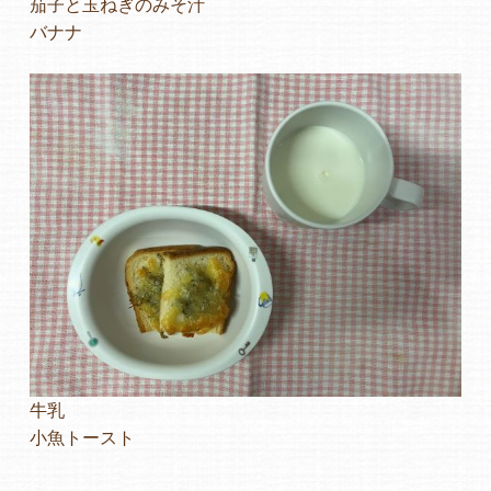
茄子と玉ねぎのみそ汁
バナナ
よくあるご質問
ヒーローズ保育園
ヒーローズきっず園田
ヒーローズにしのみや保育園
ヒーローズ旭保育園
キッズ１ハート旭保育所
園の様子
牛乳
お知らせ
小魚トースト