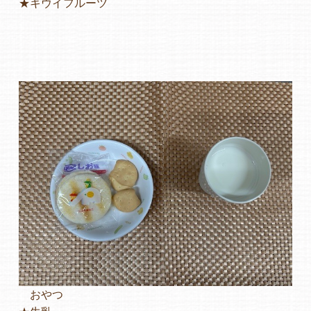
★キウイフルーツ
よくあるご質問
ヒーローズ保育園
ヒーローズきっず園田
ヒーローズにしのみや保育園
ヒーローズ旭保育園
キッズ１ハート旭保育所
園の様子
お知らせ
おやつ