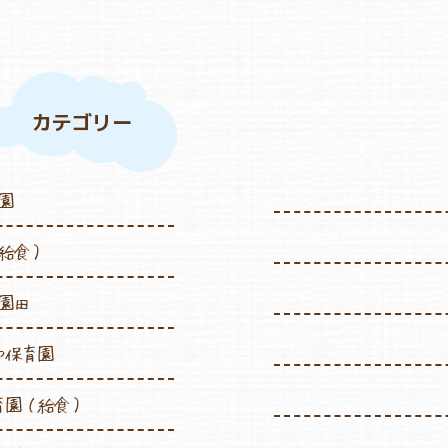
カテゴリー
園
給食）
園田
や保育園
育園（給食）