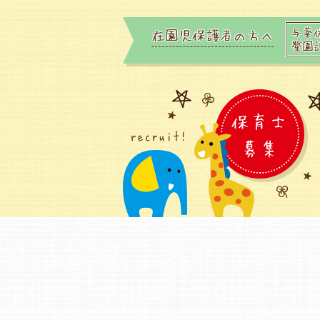
与薬
在園児保護者の方へ
登園
保育士
recruit!
募集