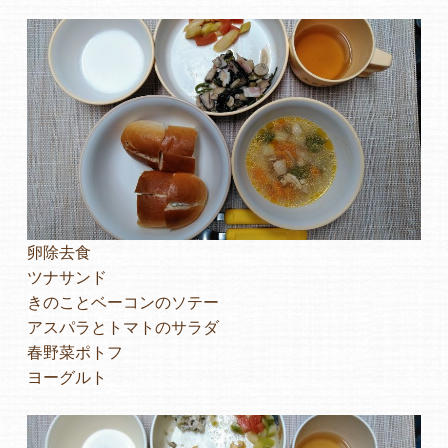
よくあるご質問
ヒーローズ保育園
ヒーローズきっず園田
ヒーローズにしのみや保育園
ヒーローズ旭保育園
卵除去食
ツナサンド
キッズ１ハート旭保育所
きのことベーコンのソテー
アスパラとトマトのサラダ
園の様子
春野菜ポトフ
ヨーグルト
お知らせ