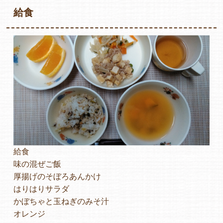
給食
各保育園のご紹介
入園・見学の問い合わせ
在園児保護者の方へ
給食
味の混ぜご飯
厚揚げのそぼろあんかけ
はりはりサラダ
採用情報
かぼちゃと玉ねぎのみそ汁
オレンジ