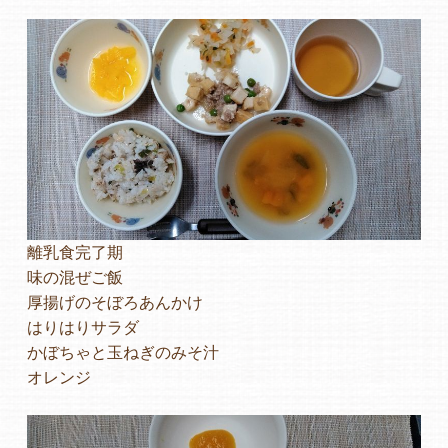
よくあるご質問
ヒーローズ保育園
ヒーローズきっず園田
ヒーローズにしのみや保育園
ヒーローズ旭保育園
離乳食完了期
味の混ぜご飯
キッズ１ハート旭保育所
厚揚げのそぼろあんかけ
はりはりサラダ
園の様子
かぼちゃと玉ねぎのみそ汁
オレンジ
お知らせ