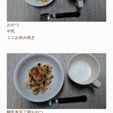
おやつ
牛乳
ミニお好み焼き
離乳食完了期おやつ