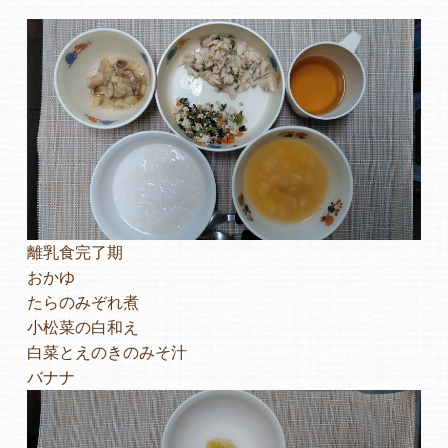
よくあるご質問
ヒーローズ保育園
ヒーローズきっず園田
ヒーローズにしのみや保育園
ヒーローズ旭保育園
離乳食完了期
おかゆ
キッズ１ハート旭保育所
たらのみぞれ煮
小松菜の白和え
園の様子
白菜とえのきのみそ汁
バナナ
お知らせ