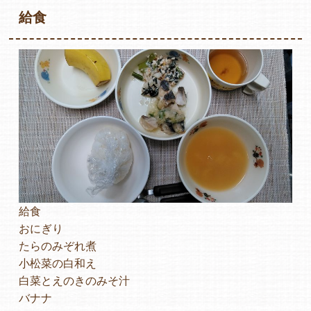
給食
各保育園のご紹介
入園・見学の問い合わせ
在園児保護者の方へ
給食
おにぎり
たらのみぞれ煮
小松菜の白和え
採用情報
白菜とえのきのみそ汁
バナナ