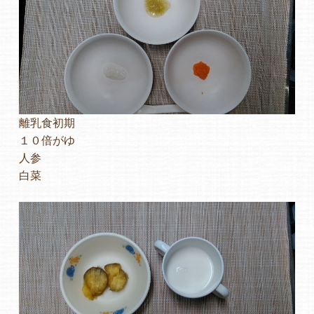
離乳食初期
１０倍がゆ
人参
白菜