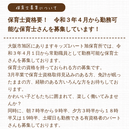
保育士募集について
保育士資格要！ 令和３年４月から勤務可
各保育園のご紹介
能な保育士さんを募集しています！
大阪市旭区にありますキッズ1ハート旭保育所では、令
和３年４月１日から常勤職員として勤務可能な保育士
入園・見学の問い合わせ
さんを募集しております。
保育士の資格を持っておられる方の募集です。
3月卒業で保育士資格取得見込みのある方、免許が眠っ
たままの方、経験のある方いろんな方をお待ちしてお
在園児保護者の方へ
ります。
かわいい子どもたちに囲まれて、楽しく働いてみませ
んか？
同時に、朝７時半から９時半、夕方３時半から１８時
採用情報
半又は１9時半、土曜日も勤務できる有資格者のパート
さんも募集しております。