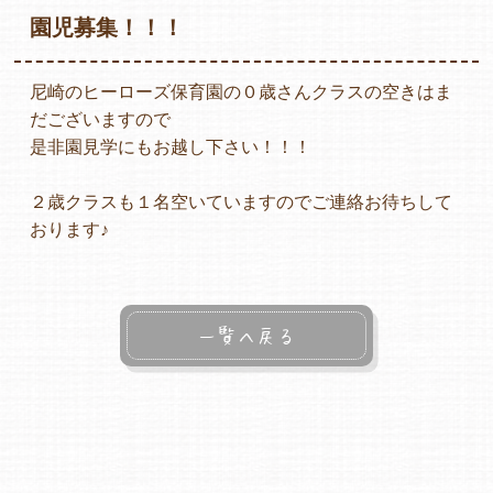
園児募集！！！
尼崎のヒーローズ保育園の０歳さんクラスの空きはま
各保育園のご紹介
だございますので
是非園見学にもお越し下さい！！！
２歳クラスも１名空いていますのでご連絡お待ちして
入園・見学の問い合わせ
おります♪
在園児保護者の方へ
一覧へ戻る
採用情報