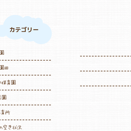
カテゴリー
園
園田
や保育園
育園
保育所
の空き状況