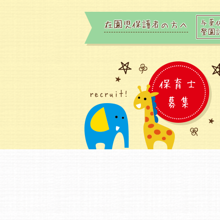
与薬
在園児保護者の方へ
登園
保育士
recruit!
募集