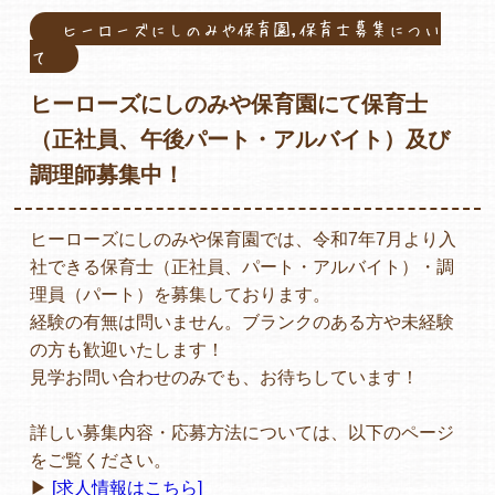
ヒーローズにしのみや保育園,保育士募集につい
て
各保育園のご紹介
ヒーローズにしのみや保育園にて保育士
（正社員、午後パート・アルバイト）及び
調理師募集中！
入園・見学の問い合わせ
ヒーローズにしのみや保育園では、令和7年7月より入
社できる保育士（正社員、パート・アルバイト）・調
理員（パート）を募集しております。
在園児保護者の方へ
経験の有無は問いません。ブランクのある方や未経験
の方も歓迎いたします！
見学お問い合わせのみでも、お待ちしています！
詳しい募集内容・応募方法については、以下のページ
採用情報
をご覧ください。
▶︎
[求人情報はこちら]