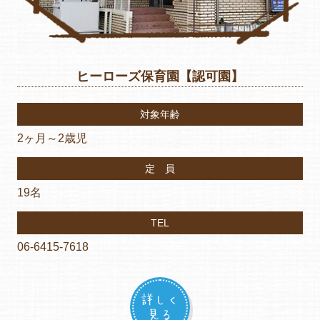
ヒーローズ保育園【認可園】
対象年齢
2ヶ月～2歳児
定 員
19名
TEL
06-6415-7618
詳しく
見る