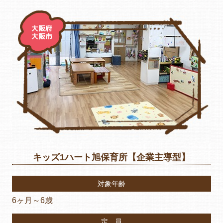
大阪府
大阪市
キッズ1ハート旭保育所【企業主導型】
対象年齢
6ヶ月～6歳
定 員