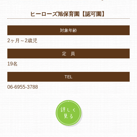
ヒーローズ旭保育園【認可園】
対象年齢
2ヶ月～2歳児
定 員
19名
TEL
06-6955-3788
詳しく
見る