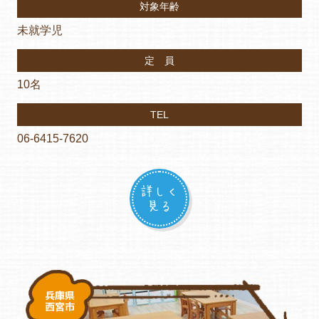
対象年齢
未就学児
定 員
10名
TEL
06-6415-7620
詳しく
見る
兵庫県
西宮市