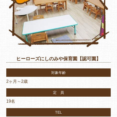
ヒーローズにしのみや保育園【認可園】
対象年齢
2ヶ月～2歳
定 員
19名
TEL