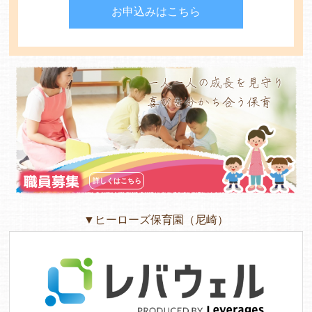
お申込みはこちら
よくあるご質問
ヒーローズ保育園
一人一人の成長を見守り
喜びを分かち合う保育
ヒーローズきっず園田
ヒーローズにしのみや保育園
ヒーローズ旭保育園
職員募集
詳しくはこちら
キッズ１ハート旭保育所
▼ヒーローズ保育園（尼崎）
園の様子
お知らせ