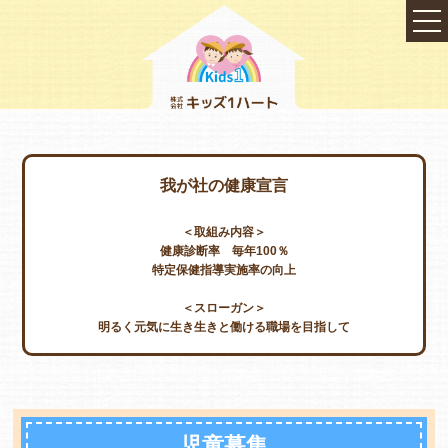
我が社の健康宣言
＜取組み内容＞
健康診断率 毎年100％
特定保健指導実施率の向上
＜スローガン＞
明るく元気に生き生きと働ける職場を目指して
TOP
会社概要
児童募集